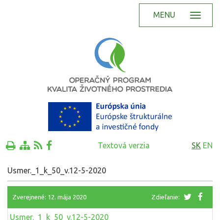
MENU
Textová verzia
SK
EN
Usmer._1_k_50_v.12-5-2020
Zverejnené: 12. mája 2020
Zdieľanie:
Usmer._1_k_50_v.12-5-2020