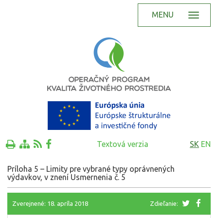
MENU
Textová verzia
SK
EN
Príloha 5 – Limity pre vybrané typy oprávnených
výdavkov, v znení Usmernenia č. 5
Zverejnené: 18. apríla 2018
Zdieľanie: