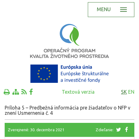
MENU
Textová verzia
SK
EN
Príloha 5 – Predbežná informácia pre žiadateľov o NFP v
znení Usmernenia č. 4
Zverejnené: 30. decembra 2021
Zdieľanie: