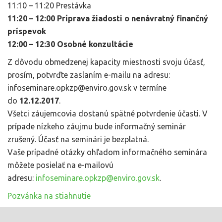
11:10 – 11:20 Prestávka
11:20 – 12:00 Príprava žiadosti o nenávratný finančný
príspevok
12:00 – 12:30 Osobné konzultácie
Z dôvodu obmedzenej kapacity miestnosti svoju účasť,
prosím, potvrďte zaslaním e-mailu na adresu:
infoseminare.opkzp@enviro.gov.sk v termíne
do
12.12.2017
.
Všetci záujemcovia dostanú spätné potvrdenie účasti. V
prípade nízkeho záujmu bude informačný seminár
zrušený. Účasť na seminári je bezplatná.
Vaše prípadné otázky ohľadom informačného seminára
môžete posielať na e-mailovú
adresu:
infoseminare.opkzp@enviro.gov.sk
.
Pozvánka na stiahnutie