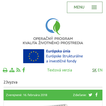
MENU
Textová verzia
SK
EN
23vyzva
Zverejnené: 16. februára 2018
Zdieľanie: