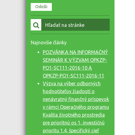
Vyhľadať:
Najnovšie články
POZVÁNKA NA INFORMAČNÝ
SEMINÁR K VÝZVAM OPKZP-
PO1-SC111-2016-10 A
OPKZP-PO1-SC111-2016-11
Výzva na výber odborných
hodnotiteľov žiadostí o
nenávratný finančný príspevok
v rámci Operačného programu
Kvalita životného prostredia
pre prioritnú os 1, investičnú
prioritu 1.4, špecifický cieľ