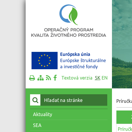
Textová verzia
SK
EN
Vyhľadať:
Príručk
Aktuality
SEA
Príruč