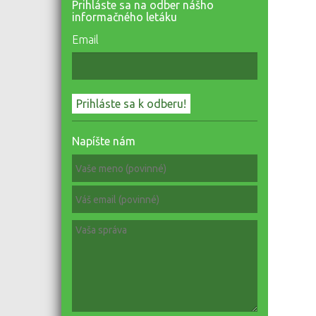
Prihláste sa na odber nášho
informačného letáku
Email
Napíšte nám