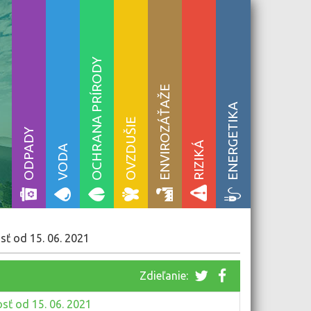
OCHRANA PRÍRODY
ENVIROZÁŤAŽE
ENERGETIKA
OVZDUŠIE
ODPADY
RIZIKÁ
VODA
sť od 15. 06. 2021
Zdieľanie:
osť od 15. 06. 2021