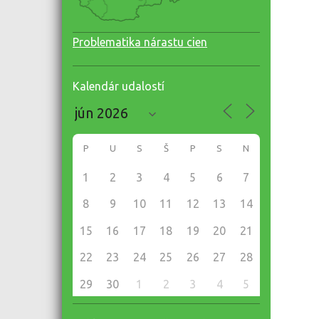
Problematika nárastu cien
Kalendár udalostí
P
U
S
Š
P
S
N
1
2
3
4
5
6
7
8
9
10
11
12
13
14
15
16
17
18
19
20
21
22
23
24
25
26
27
28
29
30
1
2
3
4
5