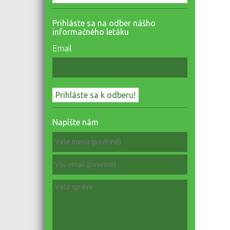
Prihláste sa na odber nášho
informačného letáku
Email
Napíšte nám