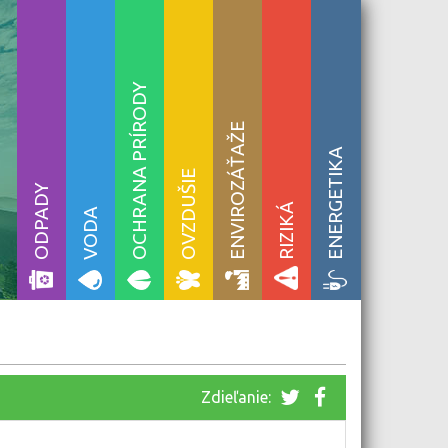
OCHRANA PRÍRODY
ENVIROZÁŤAŽE
ENERGETIKA
OVZDUŠIE
ODPADY
RIZIKÁ
VODA
Zdieľanie: