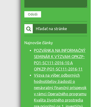
Vyhľadať:
Najnovšie články
POZVÁNKA NA INFORMAČNÝ
SEMINÁR K VÝZVAM OPKZP-
PO1-SC111-2016-10 A
OPKZP-PO1-SC111-2016-11
Výzva na výber odborných
hodnotiteľov žiadostí o
nenávratný finančný príspevok
v rámci Operačného programu
Kvalita životného prostredia
pre prioritnú os 1, investičnú