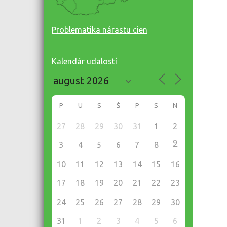
Problematika nárastu cien
Kalendár udalostí
P
U
S
Š
P
S
N
27
28
29
30
31
1
2
9
3
4
5
6
7
8
10
11
12
13
14
15
16
17
18
19
20
21
22
23
24
25
26
27
28
29
30
31
1
2
3
4
5
6