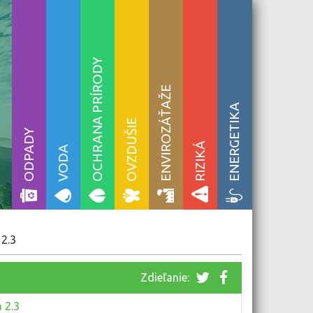
OCHRANA PRÍRODY
ENVIROZÁŤAŽE
ENERGETIKA
OVZDUŠIE
ODPADY
RIZIKÁ
VODA
 2.3
Zdieľanie:
 2.3