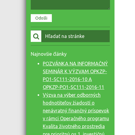
Vyhľadať:
Najnovšie články
POZVÁNKA NA INFORMAČNÝ
SEMINÁR K VÝZVAM OPKZP-
PO1-SC111-2016-10 A
OPKZP-PO1-SC111-2016-11
Výzva na výber odborných
hodnotiteľov žiadostí o
nenávratný finančný príspevok
v rámci Operačného programu
Kvalita životného prostredia
pre prioritnú os 1, investičnú