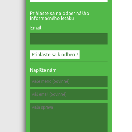
Prihláste sa na odber nášho
informačného letáku
Email
Napíšte nám