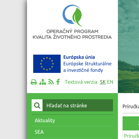
Textová verzia
SK
EN
Vyhľadať:
Príručk
Aktuality
SEA
Príruč