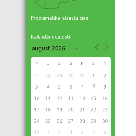
Problematika nárastu cien
Kalendár udalostí
P
U
S
Š
P
S
N
27
28
29
30
31
1
2
8
3
4
5
6
7
9
10
11
12
13
14
15
16
17
18
19
20
21
22
23
24
25
26
27
28
29
30
31
1
2
3
4
5
6