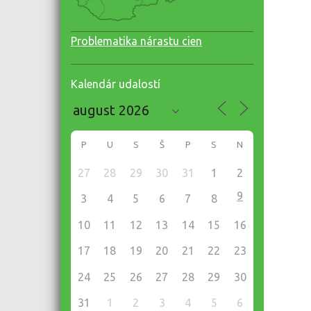
Problematika nárastu cien
Kalendár udalostí
P
U
S
Š
P
S
N
27
28
29
30
31
1
2
9
3
4
5
6
7
8
10
11
12
13
14
15
16
17
18
19
20
21
22
23
24
25
26
27
28
29
30
31
1
2
3
4
5
6