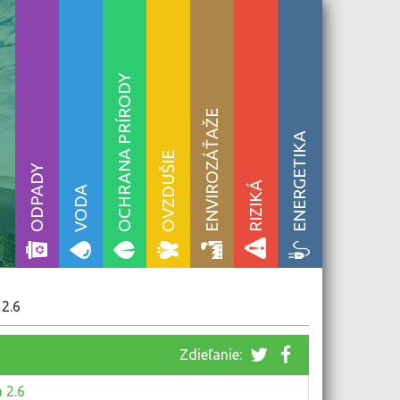
OCHRANA PRÍRODY
ENVIROZÁŤAŽE
ENERGETIKA
OVZDUŠIE
ODPADY
RIZIKÁ
VODA
 2.6
Zdieľanie:
 2.6