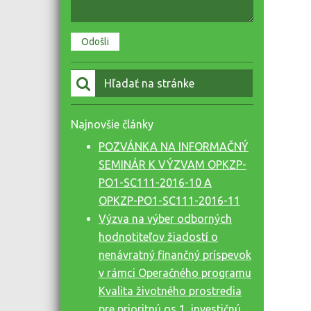
Vyhľadať:
Najnovšie články
POZVÁNKA NA INFORMAČNÝ
SEMINÁR K VÝZVAM OPKZP-
PO1-SC111-2016-10 A
OPKZP-PO1-SC111-2016-11
Výzva na výber odborných
hodnotiteľov žiadostí o
nenávratný finančný príspevok
v rámci Operačného programu
Kvalita životného prostredia
pre prioritnú os 1, investičnú