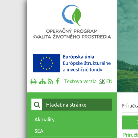
Textová verzia
SK
EN
Vyhľadať:
Príručk
Aktuality
SEA
Príruč