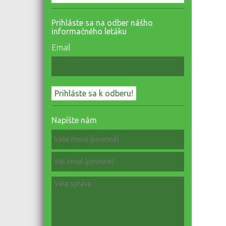
Prihláste sa na odber nášho
informačného letáku
Email
Napíšte nám