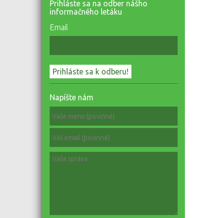
Prihláste sa na odber nášho
informačného letáku
Email
Napíšte nám