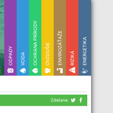
OCHRANA PRÍRODY
ENVIROZÁŤAŽE
ENERGETIKA
OVZDUŠIE
ODPADY
RIZIKÁ
VODA
Zdieľanie: