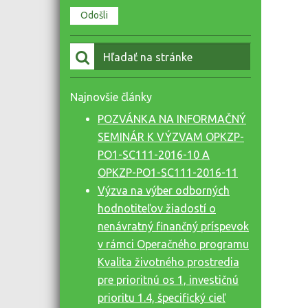
Vyhľadať:
Najnovšie články
POZVÁNKA NA INFORMAČNÝ
SEMINÁR K VÝZVAM OPKZP-
PO1-SC111-2016-10 A
OPKZP-PO1-SC111-2016-11
Výzva na výber odborných
hodnotiteľov žiadostí o
nenávratný finančný príspevok
v rámci Operačného programu
Kvalita životného prostredia
pre prioritnú os 1, investičnú
prioritu 1.4, špecifický cieľ