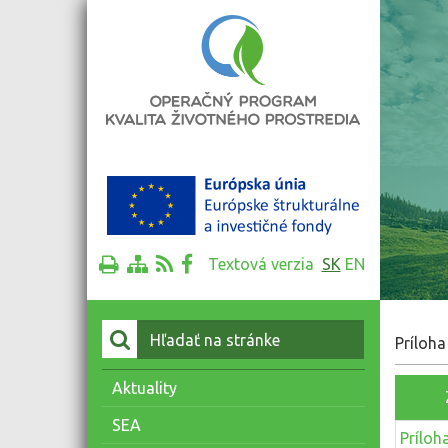
Textová verzia
SK
EN
Vyhľadať:
Príloha
Aktuality
SEA
Príloh