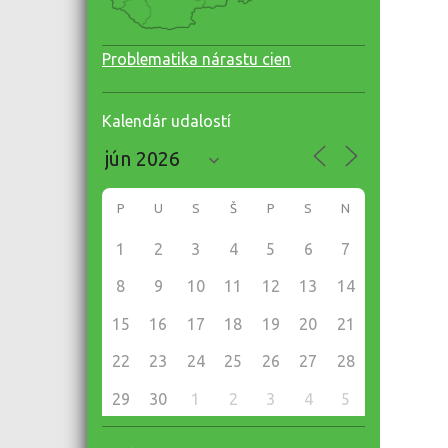
Problematika nárastu cien
Kalendár udalostí
P
U
S
Š
P
S
N
1
2
3
4
5
6
7
8
9
10
11
12
13
14
15
16
17
18
19
20
21
22
23
24
25
26
27
28
29
30
1
2
3
4
5