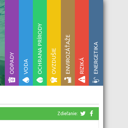
OCHRANA PRÍRODY
ENVIROZÁŤAŽE
ENERGETIKA
OVZDUŠIE
ODPADY
RIZIKÁ
VODA
Zdieľanie: