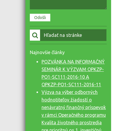
Vyhľadať:
Najnovšie články
POZVÁNKA NA INFORMAČNÝ
SEMINÁR K VÝZVAM OPKZP-
PO1-SC111-2016-10 A
OPKZP-PO1-SC111-2016-11
Výzva na výber odborných
hodnotiteľov žiadostí o
nenávratný finančný príspevok
v rámci Operačného programu
Kvalita životného prostredia
pre prioritnú os 1, investičnú