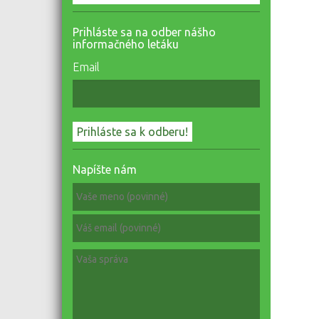
Prihláste sa na odber nášho
informačného letáku
Email
Napíšte nám