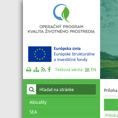
Textová verzia
SK
EN
Vyhľadať:
Príloha
Aktuality
SEA
Príloh