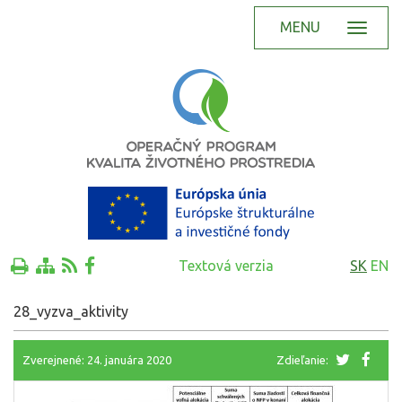
MENU
Textová verzia
SK
EN
28_vyzva_aktivity
Zverejnené: 24. januára 2020
Zdieľanie: