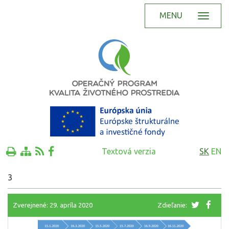
MENU
Textová verzia
SK
EN
3
Zverejnené: 29. apríla 2020
Zdieľanie: