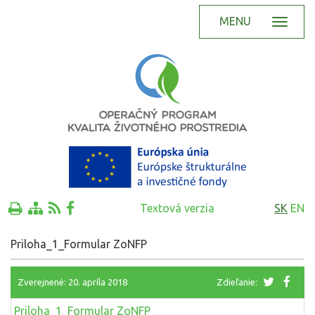
MENU
Textová verzia
SK
EN
Priloha_1_Formular ZoNFP
Zverejnené: 20. apríla 2018
Zdieľanie:
Priloha_1_Formular ZoNFP