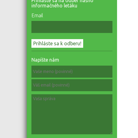
Prihláste sa na odber nášho
informačného letáku
Email
Napíšte nám