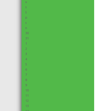
u
s
š
p
s
n
30
31
1
2
3
4
5
6
7
8
9
10
11
12
13
14