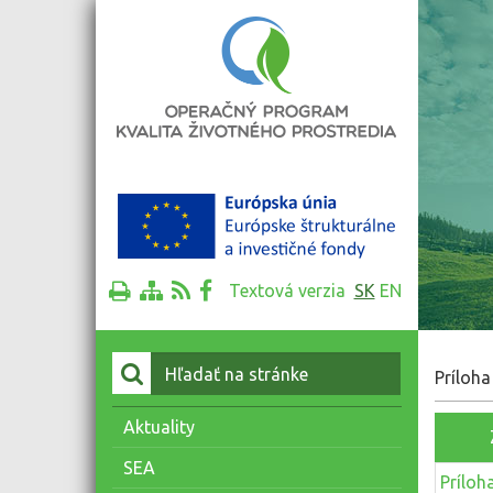
Textová verzia
SK
EN
Vyhľadať:
Príloha
Aktuality
SEA
Príloh