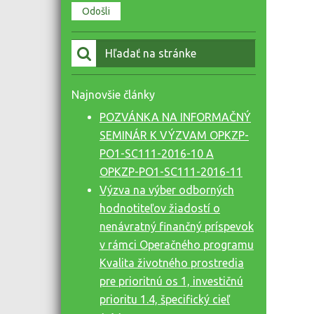
Vyhľadať:
Najnovšie články
POZVÁNKA NA INFORMAČNÝ
SEMINÁR K VÝZVAM OPKZP-
PO1-SC111-2016-10 A
OPKZP-PO1-SC111-2016-11
Výzva na výber odborných
hodnotiteľov žiadostí o
nenávratný finančný príspevok
v rámci Operačného programu
Kvalita životného prostredia
pre prioritnú os 1, investičnú
prioritu 1.4, špecifický cieľ