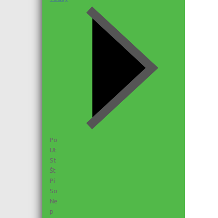
Po
Ut
St
Št
Pi
So
Ne
p