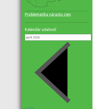
Problematika nárastu cien
Kalendár udalostí
Today