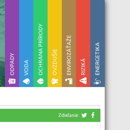
OCHRANA PRÍRODY
ENVIROZÁŤAŽE
ENERGETIKA
OVZDUŠIE
ODPADY
RIZIKÁ
VODA
Zdieľanie: