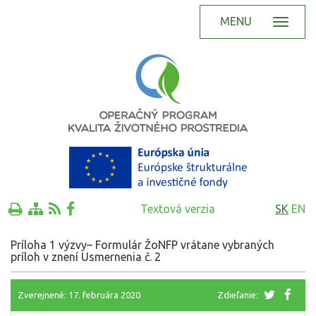
MENU
Textová verzia
SK
EN
Príloha 1 výzvy– Formulár ŽoNFP vrátane vybraných
príloh v znení Usmernenia č. 2
Zverejnené: 17. februára 2020
Zdieľanie: