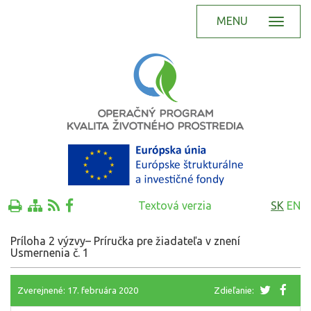
MENU
Textová verzia
SK
EN
Príloha 2 výzvy– Príručka pre žiadateľa v znení
Usmernenia č. 1
Zverejnené: 17. februára 2020
Zdieľanie: