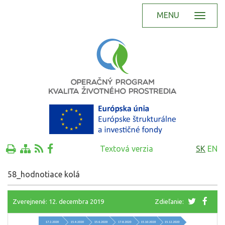
MENU
Textová verzia
SK
EN
58_hodnotiace kolá
Zverejnené: 12. decembra 2019
Zdieľanie: