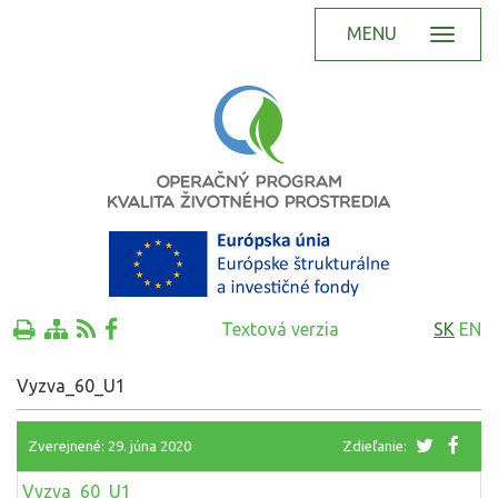
MENU
Textová verzia
SK
EN
Vyzva_60_U1
Zverejnené: 29. júna 2020
Zdieľanie:
Vyzva_60_U1