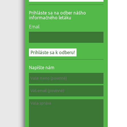
Prihláste sa na odber nášho
informačného letáku
Email
Napíšte nám