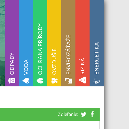
OCHRANA PRÍRODY
ENVIROZÁŤAŽE
ENERGETIKA
OVZDUŠIE
ODPADY
RIZIKÁ
VODA
Zdieľanie: