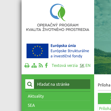
Textová verzia
SK
EN
Vyhľadať:
Príloha
Aktuality
SEA
Príloh