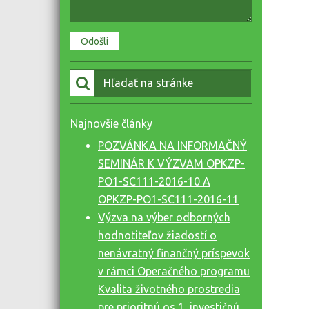
Vyhľadať:
Najnovšie články
POZVÁNKA NA INFORMAČNÝ
SEMINÁR K VÝZVAM OPKZP-
PO1-SC111-2016-10 A
OPKZP-PO1-SC111-2016-11
Výzva na výber odborných
hodnotiteľov žiadostí o
nenávratný finančný príspevok
v rámci Operačného programu
Kvalita životného prostredia
pre prioritnú os 1, investičnú