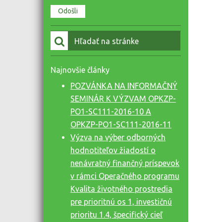
Vyhľadať:
Najnovšie články
POZVÁNKA NA INFORMAČNÝ
SEMINÁR K VÝZVAM OPKZP-
PO1-SC111-2016-10 A
OPKZP-PO1-SC111-2016-11
Výzva na výber odborných
hodnotiteľov žiadostí o
nenávratný finančný príspevok
v rámci Operačného programu
Kvalita životného prostredia
pre prioritnú os 1, investičnú
prioritu 1.4, špecifický cieľ