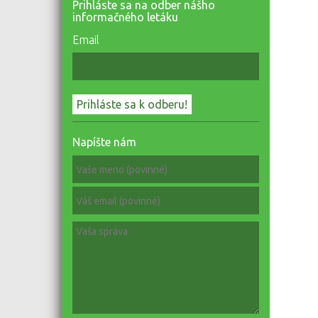
Prihláste sa na odber nášho
informačného letáku
Email
Napíšte nám