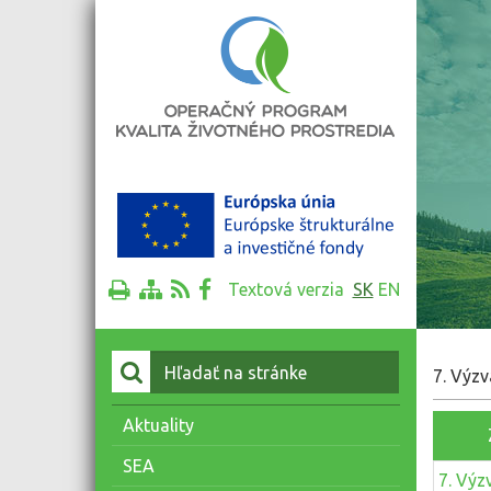
Textová verzia
SK
EN
Vyhľadať:
7. Výzv
Aktuality
SEA
7. Výz