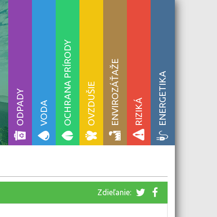
OCHRANA PRÍRODY
ENVIROZÁŤAŽE
ENERGETIKA
OVZDUŠIE
ODPADY
RIZIKÁ
VODA
Zdieľanie: