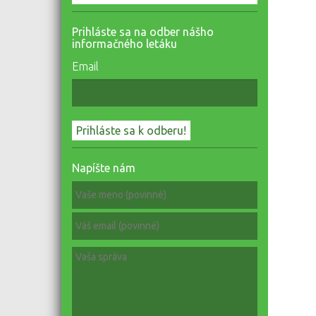
Prihláste sa na odber nášho
informačného letáku
Email
Napíšte nám