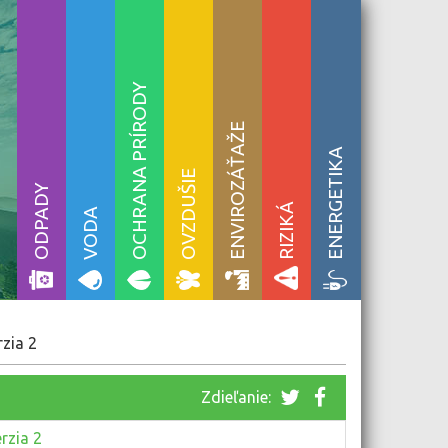
OCHRANA PRÍRODY
ENVIROZÁŤAŽE
ENERGETIKA
OVZDUŠIE
ODPADY
RIZIKÁ
VODA
zia 2
Zdieľanie:
rzia 2