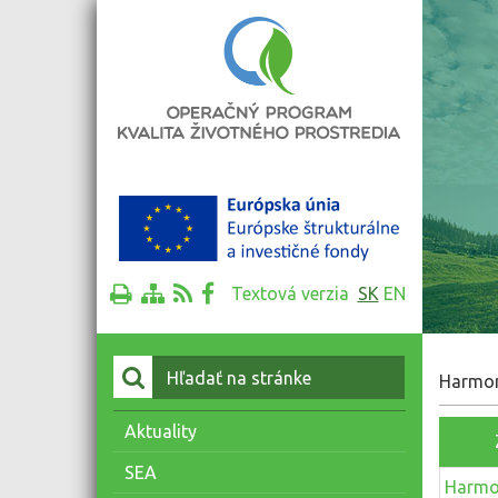
Textová verzia
SK
EN
Vyhľadať:
Harmono
Aktuality
SEA
Harmon