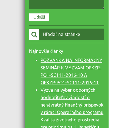
Vyhľadať:
Najnovšie články
POZVÁNKA NA INFORMAČNÝ
SEMINÁR K VÝZVAM OPKZP-
PO1-SC111-2016-10 A
OPKZP-PO1-SC111-2016-11
Výzva na výber odborných
hodnotiteľov žiadostí o
nenávratný finančný príspevok
v rámci Operačného programu
Kvalita životného prostredia
pre prioritnú os 1, investičnú