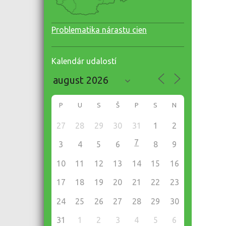
Problematika nárastu cien
Kalendár udalostí
P
U
S
Š
P
S
N
27
28
29
30
31
1
2
7
3
4
5
6
8
9
10
11
12
13
14
15
16
17
18
19
20
21
22
23
24
25
26
27
28
29
30
31
1
2
3
4
5
6