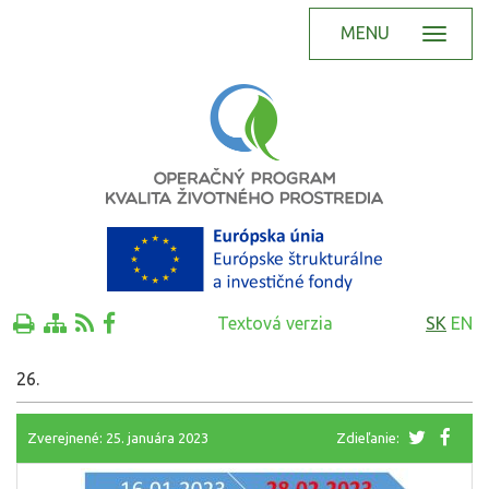
MENU
Textová verzia
SK
EN
26.
Zverejnené: 25. januára 2023
Zdieľanie: