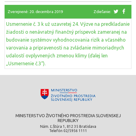
Zverejnené: 20. decembra 2019
Zdieľanie:
Usmernenie č. 3 k už uzavretej 24. Výzve na predkladanie
žiadosti o nenávratný finančný príspevok zameranej na
budovanie systémov vyhodnocovania rizík a včasného
varovania a pripravenosti na zvládanie mimoriadnych
udalostí ovplyvnených zmenou klímy (ďalej len
„Usmernenie č.3“).
MINISTERSTVO ŽIVOTNÉHO PROSTREDIA SLOVENSKEJ
REPUBLIKY
Nám. Ľ.Štúra 1, 812 35 Bratislava
Telefón 02/5956 1111