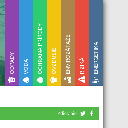
OCHRANA PRÍRODY
ENVIROZÁŤAŽE
ENERGETIKA
OVZDUŠIE
ODPADY
RIZIKÁ
VODA
Zdieľanie: