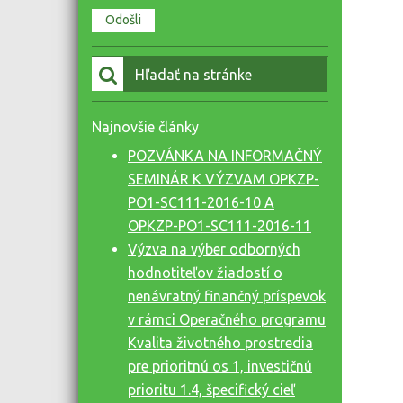
Vyhľadať:
Najnovšie články
POZVÁNKA NA INFORMAČNÝ
SEMINÁR K VÝZVAM OPKZP-
PO1-SC111-2016-10 A
OPKZP-PO1-SC111-2016-11
Výzva na výber odborných
hodnotiteľov žiadostí o
nenávratný finančný príspevok
v rámci Operačného programu
Kvalita životného prostredia
pre prioritnú os 1, investičnú
prioritu 1.4, špecifický cieľ