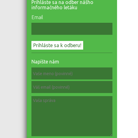
Prihláste sa na odber nášho
informačného letáku
Email
Napíšte nám