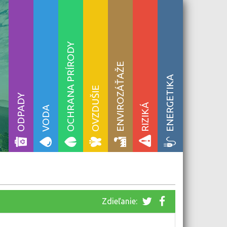
OCHRANA PRÍRODY
ENVIROZÁŤAŽE
ENERGETIKA
OVZDUŠIE
ODPADY
RIZIKÁ
VODA
Zdieľanie: