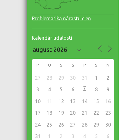
Problematika nárastu cien
Kalendár udalostí
P
U
S
Š
P
S
N
27
28
29
30
31
1
2
7
3
4
5
6
8
9
10
11
12
13
14
15
16
17
18
19
20
21
22
23
24
25
26
27
28
29
30
31
1
2
3
4
5
6