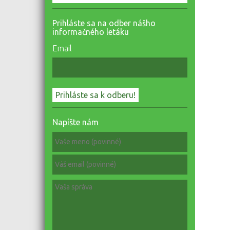
Prihláste sa na odber nášho
informačného letáku
Email
Napíšte nám