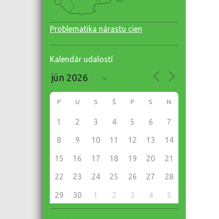
Problematika nárastu cien
Kalendár udalostí
P
U
S
Š
P
S
N
1
2
3
4
5
6
7
8
9
10
11
12
13
14
15
16
17
18
19
20
21
22
23
24
25
26
27
28
29
30
1
2
3
4
5