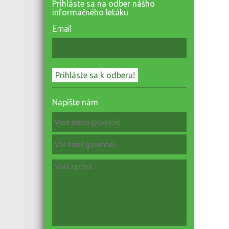
Prihláste sa na odber nášho
informačného letáku
Email
Napíšte nám