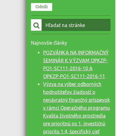
Vyhľadať:
Najnovšie články
POZVÁNKA NA INFORMAČNÝ
SEMINÁR K VÝZVAM OPKZP-
PO1-SC111-2016-10 A
OPKZP-PO1-SC111-2016-11
Výzva na výber odborných
hodnotiteľov žiadostí o
nenávratný finančný príspevok
v rámci Operačného programu
Kvalita životného prostredia
pre prioritnú os 1, investičnú
prioritu 1.4, špecifický cieľ