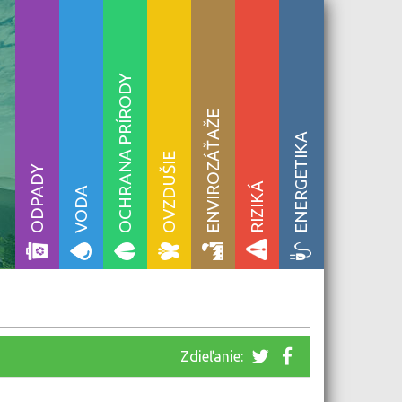
OCHRANA PRÍRODY
ENVIROZÁŤAŽE
ENERGETIKA
OVZDUŠIE
ODPADY
RIZIKÁ
VODA
Zdieľanie: