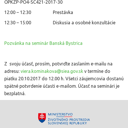
OPKZP-PO4-SC421-2017-30
12:00 – 12:30 Prestávka
12:30 – 15:00 Diskusia a osobné konzultácie
Pozvánka na seminár Banská Bystrica
Z svoju účasť, prosím, potvrďte zaslaním e-mailu na
adresu:
viera.kominakova@siea.gov.sk
v termíne do
piatku 20.10.2017 do 12.00 h. Všetci záujemcovia dostanú
spätné potvrdenie účasti e-mailom. Účasť na seminári je
bezplatná.