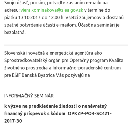
Svoju účasť, prosím, potvrďte zaslaním e-mailu na
adresu:
viera.kominakova@siea.gov.sk
v termíne do
piatku 13.10.2017 do 12.00 h. Všetci záujemcovia dostanú
spätné potvrdenie účasti e-mailom. Účasť na seminári je
bezplatná.
______________________________________________________
Slovenská inovačná a energetická agentúra ako
Sprostredkovateľský orgán pre Operačný program Kvalita
životného prostredia a Informačno-poradenské centrum
pre EŠIF Banská Bystrica Vás pozývajú na
INFORMAČNÝ SEMINÁR
k výzve na predkladanie žiadostí o nenávratný
finančný príspevok s kódom OPKZP-PO4-SC421-
2017-30