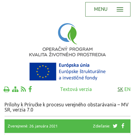
MENU
Textová verzia
SK
EN
Prílohy k Príručke k procesu verejného obstarávania – MV
SR, verzia 7.0
Zverejnené: 26. januára 2021
Zdieľanie: