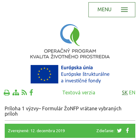
MENU
Textová verzia
SK
EN
Príloha 1 výzvy– Formulár ŽoNFP vrátane vybraných
príloh
Zverejnené: 12. decembra 2019
Zdieľanie: