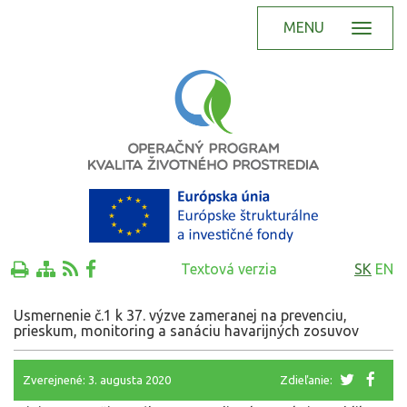
MENU
Textová verzia
SK
EN
Usmernenie č.1 k 37. výzve zameranej na prevenciu,
prieskum, monitoring a sanáciu havarijných zosuvov
Zverejnené: 3. augusta 2020
Zdieľanie: