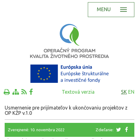
MENU
Textová verzia
SK
EN
Usmernenie pre prijímateľov k ukončovaniu projektov z
OP KŽP v.1.0
Zverejnené: 10. novembra 2022
Zdieľanie: