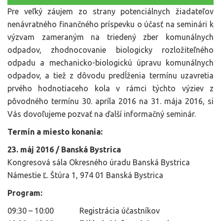
Pre veľký záujem zo strany potenciálnych žiadateľov
nenávratného finančného príspevku o účasť na seminári k
výzvam
zameraným na triedený zber komunálnych
odpadov, zhodnocovanie biologicky rozložiteľného
odpadu a mechanicko-biologickú úpravu komunálnych
odpadov, a tiež z dôvodu predĺženia termínu uzavretia
prvého hodnotiaceho kola v rámci týchto výziev z
pôvodného termínu 30. apríla 2016 na 31. mája 2016, si
Vás dovoľujeme pozvať na ďalší informačný seminár.
Termín a miesto konania:
23. máj 2016 / Banská Bystrica
Kongresová sála Okresného úradu Banská Bystrica
Námestie Ľ. Štúra 1, 974 01 Banská Bystrica
Program:
09:30 – 10:00 Registrácia účastníkov