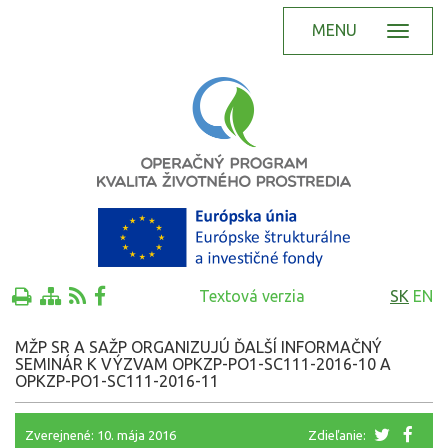
MENU
Textová verzia
SK
EN
MŽP SR A SAŽP ORGANIZUJÚ ĎALŠÍ INFORMAČNÝ
SEMINÁR K VÝZVAM OPKZP-PO1-SC111-2016-10 A
OPKZP-PO1-SC111-2016-11
Zverejnené: 10. mája 2016
Zdieľanie: