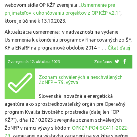
webovom sídle OP KŽP zverejnila „
Usmernenie pre
prijímateľov k ukončovaniu projektov z OP KŽP v.2.1
“,
ktoré je účinné k 13.10.2023.
Aktualizácia usmernenia: v nadväznosti na vydanie
Usmernenia k ukončeniu programov financovaných zo ŠF,
KF a ENaRF na programové obdobie 2014 – …
Čítať ďalej
Zverejnené: 12. októbra 2023
Zdieľanie:
Zoznam schválených a neschválených
ŽoNFP – 79. výzva
Slovenská inovačná a energetická
agentúra ako sprostredkovateľský orgán pre Operačný
program Kvalita životného prostredia (ďalej len “OP
KŽP“), dňa 12.10.2023 zverejnila zoznam schválených
ŽoNFP v rámci výzvy s kódom
OPKZP-PO4-SC411-2022-
79
, zameranej na výstavbu zariadení na využitie slnečnej